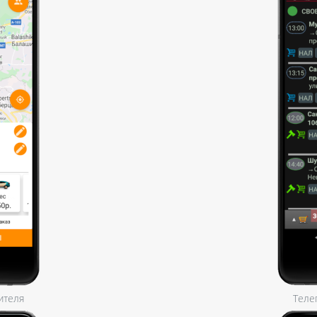
ителя
Теле