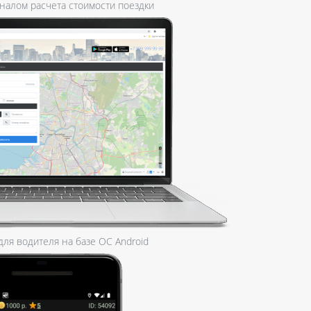
оналом расчета стоимости поездки
ля водителя на базе ОС Android