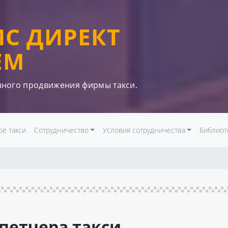
ИС ДИРЕКТ
ЕМ
шного продвижения фирмы такси.
оё такси
Сотрудничество
Условия сотрудничества
Библиот
спетчера такси