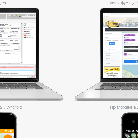
ger
Сайт с функци
 и Android
Приложение д