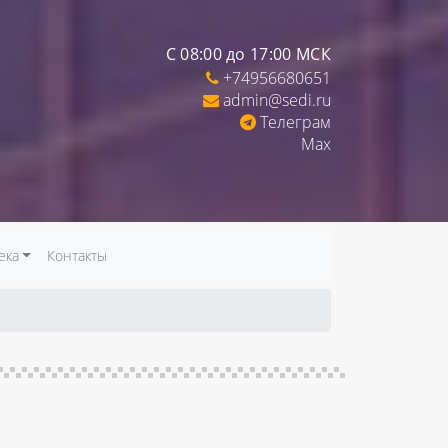
С 08:00 до 17:00 МСК
+74956680651
admin@sedi.ru
Телеграм
Max
ека
Контакты