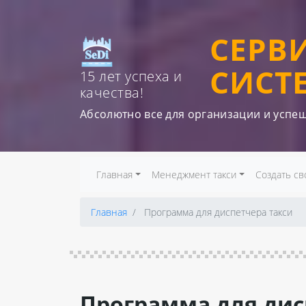
СЕРВ
СИСТ
15 лет успеха и
качества!
Абсолютно все для организации и успе
Главная
Менеджмент такси
Создать св
Главная
Программа для диспетчера такси
Программа для ди