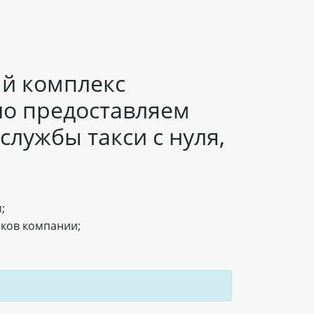
ый комплекс
тно предоставляем
лужбы такси с нуля,
;
иков компании;