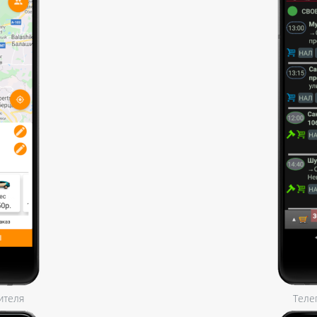
ителя
Теле