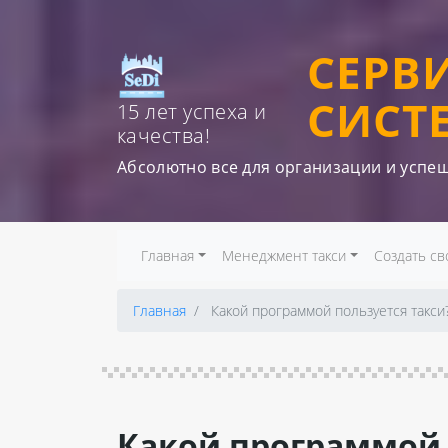
СЕРВ
СИСТ
15 лет успеха и
качества!
Абсолютно все для организации и успе
Главная
Менеджмент такси
Создать св
Главная
Какой программой пользуется такси
Какой программой