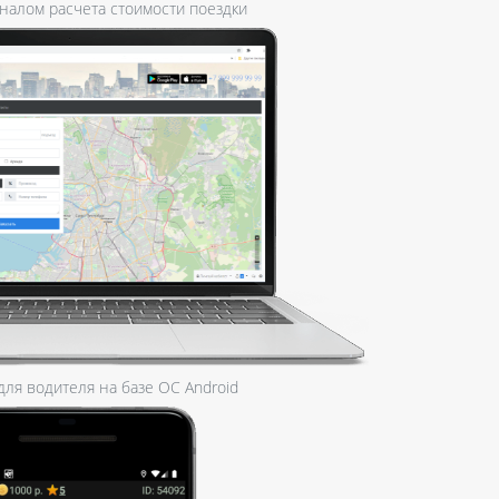
оналом расчета стоимости поездки
ля водителя на базе ОС Android