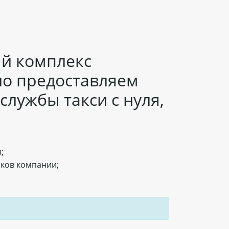
ый комплекс
тно предоставляем
лужбы такси с нуля,
;
иков компании;