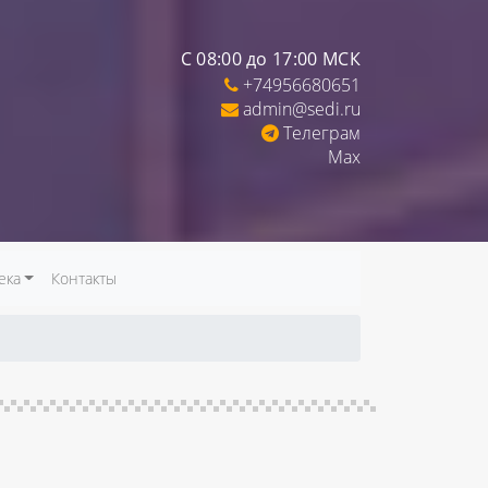
С 08:00 до 17:00 МСК
+74956680651
admin@sedi.ru
Телеграм
Max
ека
Контакты