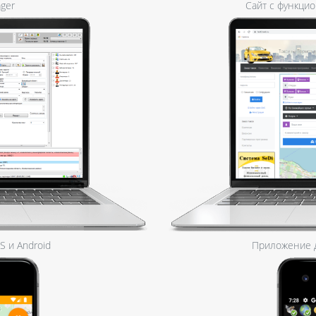
ger
Сайт с функци
 и Android
Приложение д