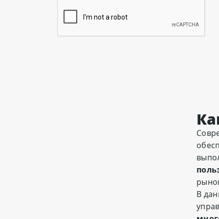
Ка
Совре
обесп
выпол
поль
рынок
В дан
упра
мног