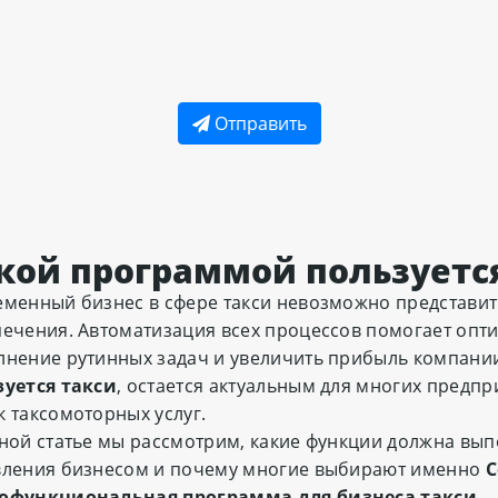
Отправить
кой программой пользуется
менный бизнес в сфере такси невозможно представи
ечения. Автоматизация всех процессов помогает опти
нение рутинных задач и увеличить прибыль компании
зуется такси
, остается актуальным для многих предп
 таксомоторных услуг.
ной статье мы рассмотрим, какие функции должна вы
вления бизнесом и почему многие выбирают именно
С
офункциональная программа для бизнеса такси
.